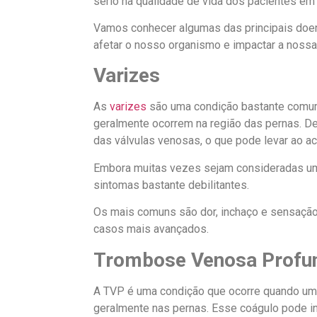
sério na qualidade de vida dos pacientes em
Vamos conhecer algumas das principais doe
afetar o nosso organismo e impactar a nossa
Varizes
As
varizes
são uma condição bastante comum, 
geralmente ocorrem na região das pernas. De
das válvulas venosas, o que pode levar ao ac
Embora muitas vezes sejam consideradas um
sintomas bastante debilitantes.
Os mais comuns são dor, inchaço e sensação
casos mais avançados.
Trombose Venosa Profu
A TVP é uma condição que ocorre quando um
geralmente nas pernas. Esse coágulo pode int