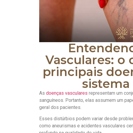
Entendend
Vasculares: o 
principais do
sistema 
As
doenças vasculares
representam um conj
sanguíneos. Portanto, elas assumem um papel
geral dos pacientes.
Esses distúrbios podem variar desde proble
como aneurismas e acidentes vasculares cer
profundo na qualidade de vida.