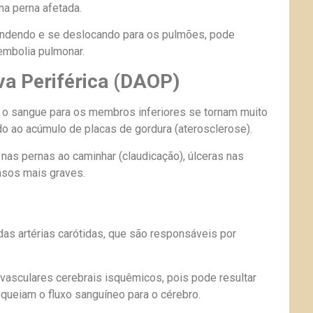
na perna afetada.
endendo e se deslocando para os pulmões, pode
embolia pulmonar.
va Periférica (DAOP)
 o sangue para os membros inferiores se tornam muito
o ao acúmulo de placas de gordura (aterosclerose).
as pernas ao caminhar (claudicação), úlceras nas
asos mais graves.
das artérias carótidas, que são responsáveis por
vasculares cerebrais isquêmicos, pois pode resultar
queiam o fluxo sanguíneo para o cérebro.