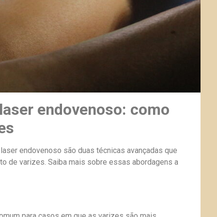
 laser endovenoso: como
es
 laser endovenoso são duas técnicas avançadas que
ento de varizes. Saiba mais sobre essas abordagens a
comum para casos em que as varizes são mais