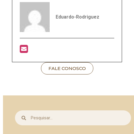
Eduardo-Rodriguez
Trabalho incansavelmente para garantir que
FALE CONOSCO
meus pacientes se sintam acolhidos e
encontrem o bem-estar e a qualidade de vida
que merecem. Para isso, permaneço em
contínuo aprimoramento técnico, aliando
minhas habilidades, experiência e
conhecimento às mais modernas tecnologias,
oferecendo a cada paciente os melhores
resultados.