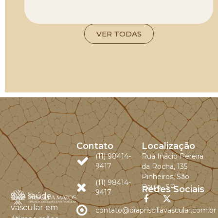
VER TODAS
Contato
Localização
(11) 98414-
Rua Inácio Pereira
9417
da Rocha, 135
Pinheiros, São
(11) 98414-
Paulo- SP
Redes Sociais
9417
Sua saúde
vascular em
contato@drapriscillavascular.com.br