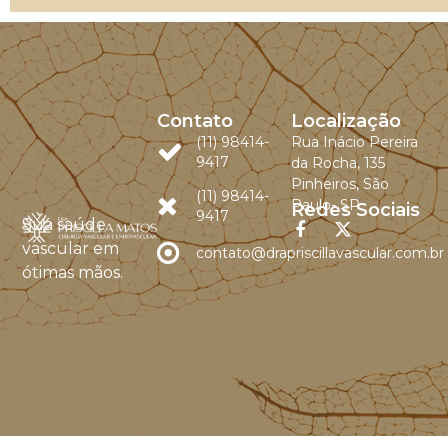
Contato
Localização
(11) 98414-
Rua Inácio Pereira
9417
da Rocha, 135
Pinheiros, São
(11) 98414-
Paulo- SP
Redes Sociais
9417
Sua saúde
vascular em
contato@drapriscillavascular.com.br
ótimas mãos.