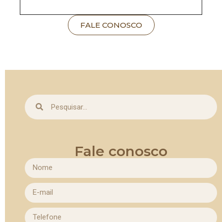
Trabalho incansavelmente para garantir que
FALE CONOSCO
meus pacientes se sintam acolhidos e
encontrem o bem-estar e a qualidade de vida
que merecem. Para isso, permaneço em
contínuo aprimoramento técnico, aliando
minhas habilidades, experiência e
conhecimento às mais modernas tecnologias,
oferecendo a cada paciente os melhores
resultados.
Fale conosco