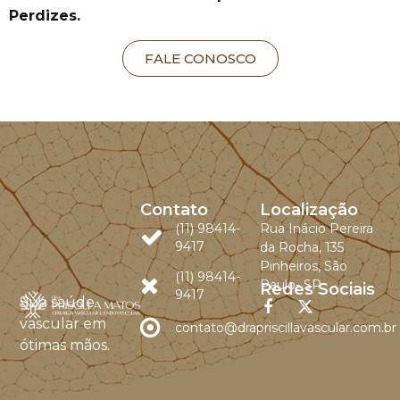
Perdizes.
FALE CONOSCO
Contato
Localização
(11) 98414-
Rua Inácio Pereira
9417
da Rocha, 135
Pinheiros, São
(11) 98414-
Paulo- SP
Redes Sociais
9417
Sua saúde
vascular em
contato@drapriscillavascular.com.br
ótimas mãos.