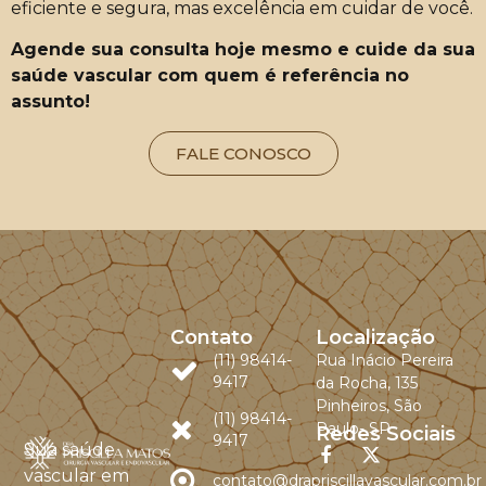
eficiente e segura, mas excelência em cuidar de você.
Agende sua consulta hoje mesmo e cuide da sua
saúde vascular com quem é referência no
assunto!
FALE CONOSCO
Contato
Localização
(11) 98414-
Rua Inácio Pereira
9417
da Rocha, 135
Pinheiros, São
(11) 98414-
Paulo- SP
Redes Sociais
9417
Sua saúde
vascular em
contato@drapriscillavascular.com.br