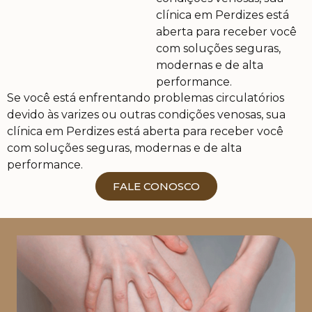
clínica em Perdizes está
aberta para receber você
com soluções seguras,
modernas e de alta
performance.
Se você está enfrentando problemas circulatórios
Trabalho incansavelmente para garantir que meus
devido às varizes ou outras condições venosas, sua
pacientes se sintam acolhidos e encontrem o bem-
clínica em Perdizes está aberta para receber você
estar e a qualidade de vida que merecem. Para isso,
com soluções seguras, modernas e de alta
permaneço em contínuo aprimoramento técnico,
performance.
aliando minhas habilidades, experiência e
conhecimento às mais modernas tecnologias,
FALE CONOSCO
oferecendo a cada paciente os melhores resultados.