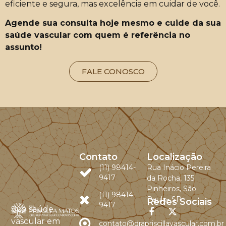
eficiente e segura, mas excelência em cuidar de você.
Agende sua consulta hoje mesmo e cuide da sua
saúde vascular com quem é referência no
assunto!
FALE CONOSCO
Contato
Localização
(11) 98414-
Rua Inácio Pereira
9417
da Rocha, 135
Pinheiros, São
(11) 98414-
Paulo- SP
Redes Sociais
9417
Sua saúde
vascular em
contato@drapriscillavascular.com.br