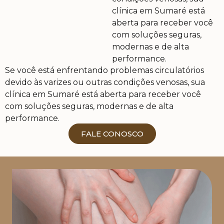
clínica em Sumaré está
aberta para receber você
com soluções seguras,
modernas e de alta
performance.
Se você está enfrentando problemas circulatórios
Trabalho incansavelmente para garantir que meus
devido às varizes ou outras condições venosas, sua
pacientes se sintam acolhidos e encontrem o bem-
clínica em Sumaré está aberta para receber você
estar e a qualidade de vida que merecem. Para isso,
com soluções seguras, modernas e de alta
permaneço em contínuo aprimoramento técnico,
performance.
aliando minhas habilidades, experiência e
conhecimento às mais modernas tecnologias,
FALE CONOSCO
oferecendo a cada paciente os melhores resultados.