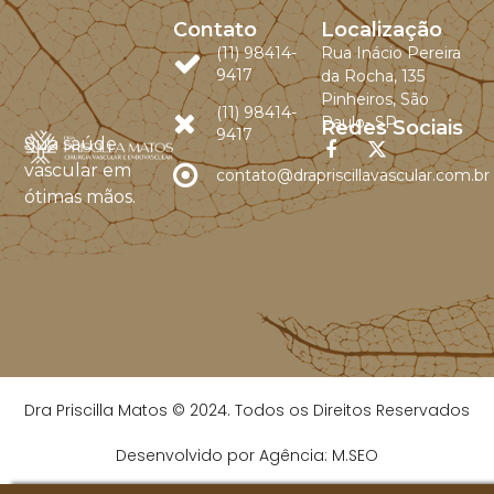
Contato
Localização
(11) 98414-
Rua Inácio Pereira
9417
da Rocha, 135
Pinheiros, São
(11) 98414-
Paulo- SP
Redes Sociais
9417
Sua saúde
vascular em
contato@drapriscillavascular.com.br
ótimas mãos.
Dra Priscilla Matos © 2024. Todos os Direitos Reservados
Desenvolvido por Agência: M.SEO