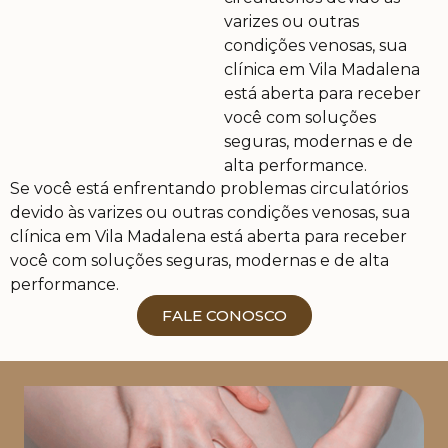
varizes ou outras
condições venosas, sua
clínica em Vila Madalena
está aberta para receber
você com soluções
seguras, modernas e de
alta performance.
Se você está enfrentando problemas circulatórios
Trabalho incansavelmente para garantir que meus
devido às varizes ou outras condições venosas, sua
pacientes se sintam acolhidos e encontrem o bem-
clínica em Vila Madalena está aberta para receber
estar e a qualidade de vida que merecem. Para isso,
você com soluções seguras, modernas e de alta
permaneço em contínuo aprimoramento técnico,
performance.
aliando minhas habilidades, experiência e
conhecimento às mais modernas tecnologias,
FALE CONOSCO
oferecendo a cada paciente os melhores resultados.